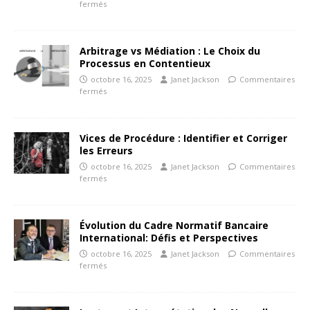
fermés
Arbitrage vs Médiation : Le Choix du
Processus en Contentieux
octobre 16, 2025
Janet Jackson
Commentaires
fermés
Vices de Procédure : Identifier et Corriger
les Erreurs
octobre 16, 2025
Janet Jackson
Commentaires
fermés
Évolution du Cadre Normatif Bancaire
International: Défis et Perspectives
octobre 16, 2025
Janet Jackson
Commentaires
fermés