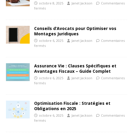
octobre 8, 2025
Janet Jackson
Commentaires
fermés
Conseils d’Avocats pour Optimiser vos
Montages Juridiques
octobre 6, 2025
Janet Jackson
Commentaires
fermés
Assurance Vie : Clauses Spécifiques et
Avantages Fiscaux – Guide Complet
octobre 6, 2025
Janet Jackson
Commentaires
fermés
Optimisation Fiscale : Stratégies et
Obligations en 2025
octobre 6, 2025
Janet Jackson
Commentaires
fermés