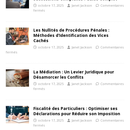
octobre 17, 2025
Janet Jackson
Commentaires
fermés
Les Nullités de Procédures Pénales :
Méthodes d’Identification des Vices
Cachés
octobre 17, 2025
Janet Jackson
Commentaires
fermés
La Médiation : Un Levier Juridique pour
Désamorcer les Conflits
octobre 17, 2025
Janet Jackson
Commentaires
fermés
Fiscalité des Particuliers : Optimiser ses
Déclarations pour Réduire son Imposition
octobre 17, 2025
Janet Jackson
Commentaires
fermés