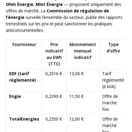
Ohm Énergie
,
Mint Énergie
— proposent uniquement des
offres de marché. La
Commission de régulation de
l’énergie
surveille l’ensemble du secteur, publie des rapports
trimestriels sur les prix et peut sanctionner les pratiques
anticoncurrentielles.
Fournisseur
Prix
Abonnement
Type
indicatif
mensuel
d’offre
au kWh
indicatif
(TTC)
EDF (tarif
0,2516 €
13,00 €
Tarif
réglementé)
réglementé
(6 kVA)
Engie
0,2390 €
11,50 €
Offre de
marché
fixe
TotalEnergies
0,2350 €
12,00 €
Offre de
marché
fixe